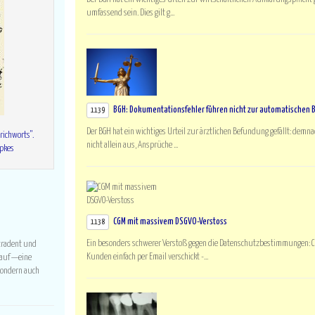
umfassend sein. Dies gilt g...
BGH: Dokumentationsfehler führen nicht zur automatischen
1139
Der BGH hat ein wichtiges Urteil zur ärztlichen Befundung gefällt: demn
richworts".
nicht allein aus, Ansprüche ...
epkes
CGM mit massivem DSGVO-Verstoss
1138
Ein besonders schwerer Verstoß gegen die Datenschutzbestimmungen: 
ltradent und
Kunden einfach per Email verschickt -...
 auf —eine
 sondern auch