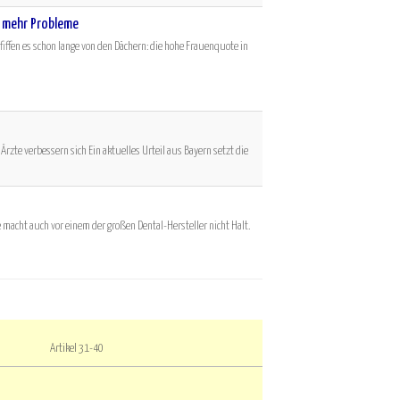
 mehr Probleme
fiffen es schon lange von den Dächern: die hohe Frauenquote in
Ärzte verbessern sich Ein aktuelles Urteil aus Bayern setzt die
e macht auch vor einem der großen Dental-Hersteller nicht Halt.
Artikel 31-40