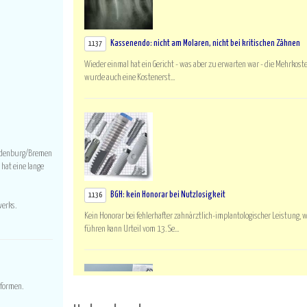
Kassenendo: nicht am Molaren, nicht bei kritischen Zähnen
1137
Wieder einmal hat ein Gericht - was aber zu erwarten war - die Mehrkos
wurde auch eine Kostenerst...
andenburg/Bremen
 hat eine lange
BGH: kein Honorar bei Nutzlosigkeit
1136
werks.
Kein Honorar bei fehlerhafter zahnärztlich-implantologischer Leistung
führen kann Urteil vom 13. Se...
eformen.