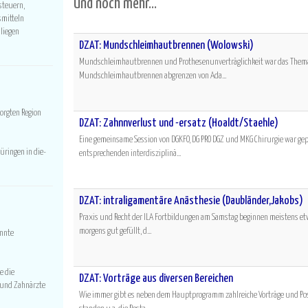
Und noch mehr...
steuern,
BFH: Kapitallebensversicherung steuerfrei
1135
smitteln
liegen
Die Rentenbesteuerung zehrt an den ehemaligen Einzahlungen ins Verso
DZÄT: Mundschleimhautbrennen (Wolowski)
dass eine zusätzliche Kapital...
Mundschleimhautbrennen und Prothesenunverträglichkeit war das Thema 
Mundschleimhautbrennen abgrenzen von Ada...
org­ten Region
DZÄT: Zahnnverlust und -ersatz (Hoaldt/Staehle)
Eine gemeinsame Session von DGKFO, DG PRO DGZ und MKG Chirurgie war ge
Amalgamverbot: Bema-Komposit für Schwangere und Kinder
1134
­rin­gen in die­
entsprechenden interdisziplinä...
Neu im Bema: Kunststoff für Schwangere und Kinder Mit den verändert
Kontraindikationen für Amalgam zu Gunsten von Sc...
DZÄT: intraligamentäre Anästhesie (Daubländer,Jakobs)
Praxis und Recht der ILA Fortbildungen am Samstag beginnen meistens et
morgens gut gefüllt, d...
annte
Systematische Behandlung von Parodontopathien: Vorteil be
1133
Das IQWiG bessert die Bewertung von Pa-Behandlungen nach. Bessere Erg
e die
DZÄT: Vorträge aus diversen Bereichen
und Auswertungen Welche Vor-...
n und Zahnärzte
Wie immer gibt es neben dem Hauptprogramm zahlreiche Vorträge und Post