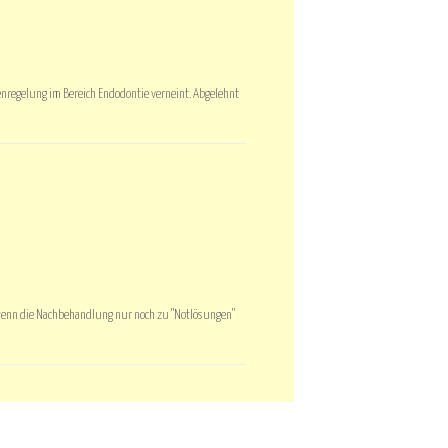
tenregelung im Bereich Endodontie verneint. Abgelehnt
, wenn die Nachbehandlung nur noch zu "Notlösungen"