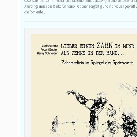
Gesellschaft für Zahn-, Mund- und Kieferheilkunde (DGZMK) in einer aktualisierten 
Allerdings muss das Risiko für Komplikationen sorgfältig und individuell geprüft
die Fachleute.....