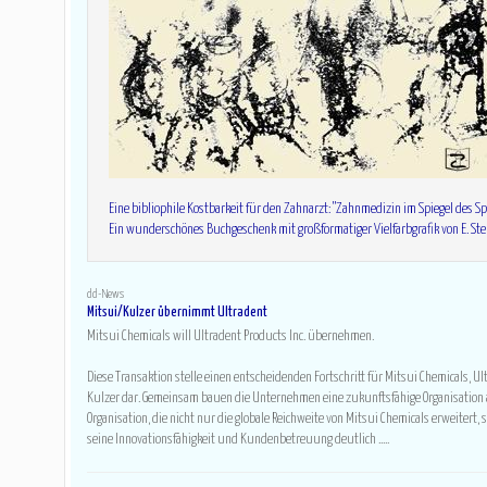
Eine bibliophile Kostbarkeit für den Zahnarzt: "Zahnmedizin im Spiegel des Sp
Ein wunderschönes Buchgeschenk mit großformatiger Vielfarbgrafik von E. St
dd-News
Mitsui/Kulzer übernimmt Ultradent
Mitsui Chemicals will Ultradent Products Inc. übernehmen.
Diese Transaktion stelle einen entscheidenden Fortschritt für Mitsui Chemicals, U
Kulzer dar. Gemeinsam bauen die Unternehmen eine zukunftsfähige Organisation
Organisation, die nicht nur die globale Reichweite von Mitsui Chemicals erweitert,
seine Innovationsfähigkeit und Kundenbetreuung deutlich .....