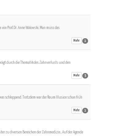
rgungswerk. Jetzt hat der BFH zumindest entschieden,
von Prof. Dr. Anne Wolowski. Man muss das
Mehr
1
prägt durch die Thematik des Zahnverlusts und den
 beschlossen
en Bewertungen der grundsätzlichen
Mehr
5
was schleppend. Trotzdem war der Raum Illusion schon früh
Mehr
1
i weiteren Therapieansätzen
ebnisse vor allem für Attachmentlevel / Mehr Studien
er zu diversen Bereichen der Zahnmedizin.. Auf der Agenda