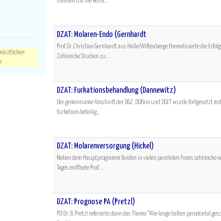
standen u.a. die Resta...
DZÄT: Molaren-Endo (Gernhardt
Prof. Dr. Christian Gernhardt aus Halle/Wittenberge thematisierte die Erf
närztlichen
Zahlreiche Studien zu...
r
DZÄT: Furkationsbehandlung (Dannewitz)
Der gemeinsame Abschnitt der DGZ, DGParo und DGET wurde fortgesetzt mit 
furkationsbeteilig...
DZÄT: Molarenversorgung (Hickel)
Neben dem Hauptprogramm fanden in vielen parallelen Foren zahlreiche w
Tages eröffnete Prof. ...
DZÄT: Prognose PA (Pretzl)
PD Dr. B. Pretzl referierte dann das Thema "Wie lange halten parodontal ge