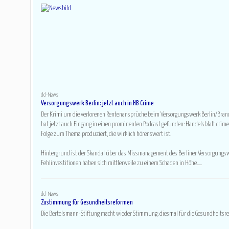
dd-News
Versorgungswerk Berlin: jetzt auch in HB Crime
Der Krimi um die verlorenen Rentenansprüche beim Versorgungswerk Berlin/Br
hat jetzt auch Eingang in einen prominenten Podcast gefunden: Handelsblatt crime
Folge zum Thema produziert, die wirklich hörenswert ist.
Hintergrund ist der Skandal über das Missmanagement des Berliner Versorgungs
Fehlinvestitionen haben sich mittlerweile zu einem Schaden in Höhe.....
dd-News
Zustimmung für Gesundheitsreformen
Die Bertelsmann-Stiftung macht wieder Stimmung: diesmal für die Gesundheitsr