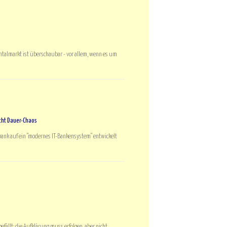
entalmarkt ist überschaubar - vor allem, wenn es um
cht Dauer-Chaos
ank auf ein "modernes IT-Bankensystem" entwickelt
gefällt: die Aufklärung muss erfolgen, aber nicht