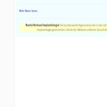
Mehr News lesen..
MasterVerband Implantologie
Die bundesweite Organisation der in der zah
Implantologie graduierten Zahnärzte. Weiteres erfahren Sie auf de