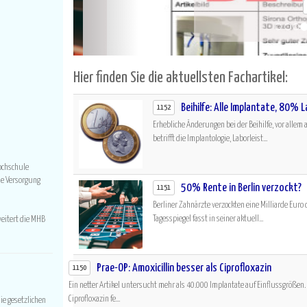
Weiterlesen.
Hier finden Sie die aktuellsten Fachartikel:
Beihilfe: Alle Implantate, 80% L
1152
Erhebliche Änderungen bei der Beihilfe, vor allem
betrifft die Implantologie, Laborleist...
Hochschule
he Versorgung
50% Rente in Berlin verzockt?
1151
Berliner Zahnärzte verzockten eine Milliarde Euro d
Tagesspiegel fasst in seiner aktuell...
weitert die MHB
Prae-OP: Amoxicillin besser als Ciprofloxazin
1150
Ein netter Artikel untersucht mehr als 40.000 Implantate auf Einflussgrößen.
Ciprofloxazin fe...
ie gesetzlichen