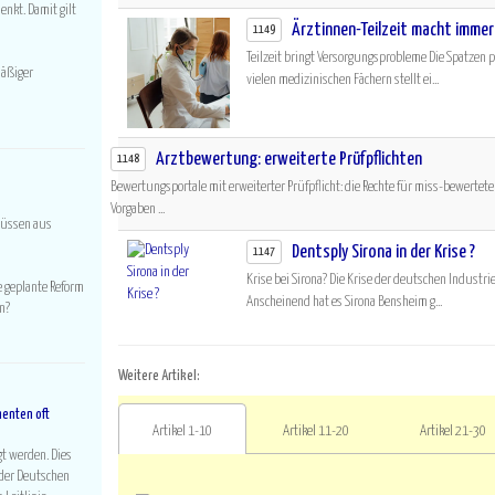
nkt. Damit gilt
Ärztinnen-Teilzeit macht immer
1149
Teilzeit bringt Versorgungsprobleme Die Spatzen p
mäßiger
vielen medizinischen Fächern stellt ei...
Arztbewertung: erweiterte Prüfpflichten
1148
Bewertungsportale mit erweiterter Prüfpflicht: die Rechte für miss-bewertete 
Vorgaben ...
lüssen aus
Dentsply Sirona in der Krise ?
1147
Krise bei Sirona? Die Krise der deutschen Industri
e geplante Reform
Anscheinend hat es Sirona Bensheim g...
n?
Weitere Artikel:
menten oft
Artikel 1-10
Artikel 11-20
Artikel 21-30
t werden. Dies
d der Deutschen