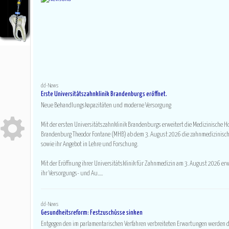
Prothetik+Gnath
Implantologie
Chirurgie+Medizin
Kieferorthopädie
HIER KOSTENLOS ANMELDEN!
Ganz neu?
dd-News
Erste Universitätszahnklinik Brandenburgs eröffnet.
Hier registrieren!
Neue Behandlungskapazitäten und moderne Versorgung
Userdaten vorhanden?
Hier einloggen!
Mit der ersten Universitätszahnklinik Brandenburgs erweitert die Medizinische 
Brandenburg Theodor Fontane (MHB) ab dem 3. August 2026 die zahnmedizinisc
Passwort vergessen?
sowie ihr Angebot in Lehre und Forschung.
Hier anfordern!
Mit der Eröffnung ihrer Universitätsklinik für Zahnmedizin am 3. August 2026 er
ihr Versorgungs- und Au.....
dd-News
Gesundheitsreform: Festzuschüsse sinken
Entgegen den im parlamentarischen Verfahren verbreiteten Erwartungen werden d