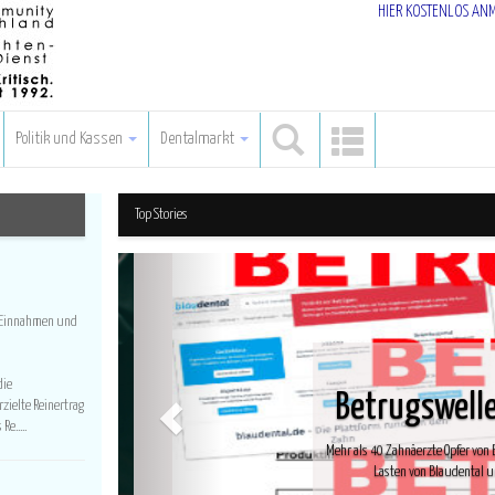
HIER KOSTENLOS AN
Politik und Kassen
Dentalmarkt
Top Stories
n Einnahmen und
die
Betrugswelle im 
zielte Reinertrag
e.....
Mehr als 40 Zahnäerzte Opfer von Betrug mit
Lasten von Blaudental und Geizdental