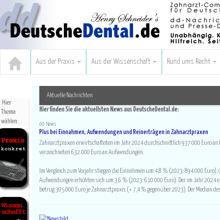
(c) Dr. H. Schneider, Rurstr. 47a, 52441 Linnich -
Aus der Praxis
Aus der Wissenschaft
Rund ums Recht
Aktuelle Nachrichten
Hier
Hier finden Sie die aktuellsten News aus DeutscheDental.de:
Thema
wählen:
dd-News
Praxisführung
Plus bei Einnahmen, Aufwendungen und Reinerträgen in Zahnarztpraxen
Abrechnung
Zahnarztpraxen erwirtschafteten im Jahr 2024 durchschnittlich 937 000 Euro a
Internet+EDV
verzeichneten 632 000 Euro an Aufwendungen.
Finanzen
Rechtsfragen
Im Vergleich zum Vorjahr stiegen die Einnahmen um 4,8 % (2023: 894 000 Euro), 
Fortbildung+Uni
Aufwendungen erhöhten sich um 3,6 % (2023: 610 000 Euro). Der im Jahr 2024 er
Komplementäre Med.
betrug 305 000 Euro je Zahnarztpraxis (+ 7,4 % gegenüber 2023). Der Median des R
Paro+Prophylaxe
Zahnerhaltung
Endodontie