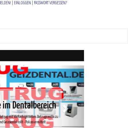
MELDEN!
|
EINLOGGEN
|
PASSWORT VERGESSEN?
Dentalbereich
 Vorfuehrgeraeten: Betrugswelle zu
 rollt - Polizei ermittelt