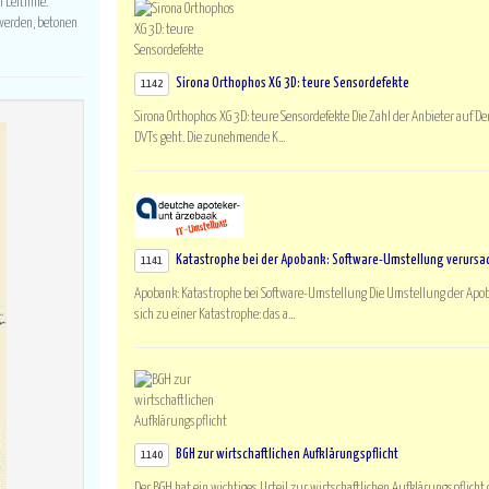
Leitlinie.
 werden, betonen
Sirona Orthophos XG 3D: teure Sensordefekte
1142
Sirona Orthophos XG 3D: teure Sensordefekte Die Zahl der Anbieter auf D
DVTs geht. Die zunehmende K...
Katastrophe bei der Apobank: Software-Umstellung verursa
1141
Apobank: Katastrophe bei Software-Umstellung Die Umstellung der Apob
sich zu einer Katastrophe: das a...
BGH zur wirtschaftlichen Aufklärungspflicht
1140
Der BGH hat ein wichtiges Urteil zur wirtschaftlichen Aufklärungspflicht 