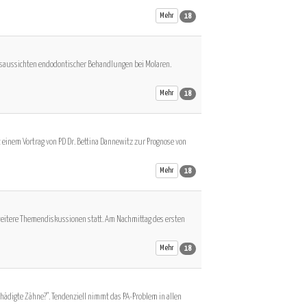
Mehr
18
olgsaussichten endodontischer Behandlungen bei Molaren.
Mehr
18
einem Vortrag von PD Dr. Bettina Dannewitz zur Prognose von
Mehr
18
eitere Themendiskussionen statt. Am Nachmittag des ersten
Mehr
18
schädigte Zähne?". Tendenziell nimmt das PA-Problem in allen