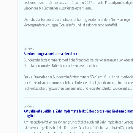
Festzuschüsse für Zahnersatz zum 1. Januar 2027 um zehn Prozentpunkte abgese
wieder das bis September 2020 festgelegte Niveau.
Die Höhe der Festzuschüsse richtet sich künftig wieder nach dem Nachweis regel
Vorsorgeuntersuchungen (Bonusheft) und ist entsprechend gestaffelt:
.....
dd-News
Anerkennung: schneller = schlechter ?
Bundeszahnärztekammer fordert hohe Standards bei der Anerkennung von Absch
Drittstaaten, um den Patientenschutz zu gewährleisten
Der 21. Europatag der Bundeszahnärztekammer (BZÄK) am 08. Juli diskutierte di
der EU-Berufsanerkennungsrichtlinie. Unter dem Titel „Anerkennung ohne Grenze
Fachkräftesicherung zwischen Binnenmarkt und Patientenschutz“ wurde mit e.....
dd-News
Aktualisierte Leitlinie: Zahnimplantate trotz Osteoporose- und Krebsmedika
möglich
Antiresorptiva-Patienten können grundsätzlich auch mit Zahnimplantaten versorg
ist eine wichtige Botschaft der Deutschen Gesellschaft für Implantologie (DGI) un