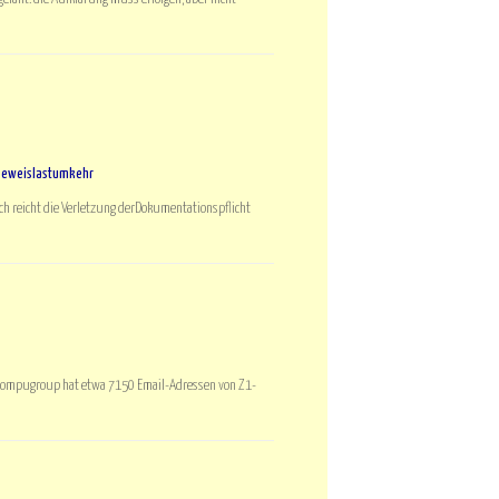
 Beweislastumkehr
ach reicht die Verletzung derDokumentationspflicht
Compugroup hat etwa 7150 Email-Adressen von Z1-