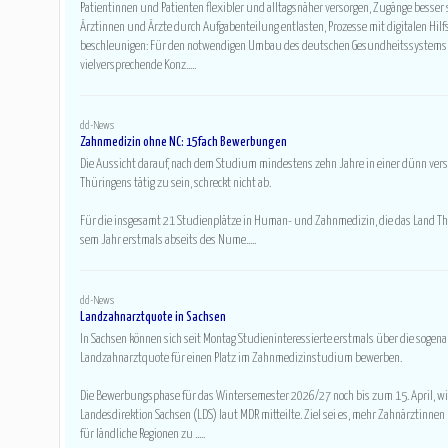
Patientinnen und Patienten flexibler und alltagsnäher versorgen, Zugänge besser 
Ärztinnen und Ärzte durch Aufgabenteilung entlasten, Prozesse mit digitalen Hilf
beschleunigen: Für den notwendigen Umbau des deutschen Gesundheitssystems 
vielversprechende Konz.....
dd-News
Zahnmedizin ohne NC: 15fach Bewerbungen
Die Aus­sicht dar­auf, nach dem Stu­dium min­de­stens zehn Jahre in einer dünn ver­s
Thü­rin­gens tätig zu sein, schreckt nicht ab.
Für die ins­ge­samt 21 Stu­di­en­plätze in Human- und Zahn­me­di­zin, die das Land Thü
sem Jahr erst­mals abseits des Nume.....
dd-News
Landzahnarztquote in Sachsen
In Sachsen können sich seit Montag Studieninteressierte erstmals über die sogen
Landzahnarztquote für einen Platz im Zahnmedizinstudium bewerben.
Die Bewerbungsphase für das Wintersemester 2026/27 noch bis zum 15. April, wi
Landesdirektion Sachsen (LDS) laut MDR mitteilte. Ziel sei es, mehr Zahnärztinne
für ländliche Regionen zu .....