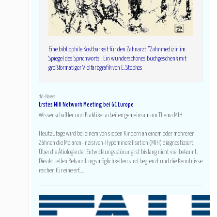
Eine bibliophile Kostbarkeit für den Zahnarzt: "Zahnmedizin im
Spiegel des Sprichworts". Ein wunderschönes Buchgeschenk mit
großformatiger Vielfarbgrafik von E. Stepkes
dd-News
Erstes MIH Network Meeting bei GC Europe
Wissenschaftler und Praktiker arbeiten gemeinsam am Thema MIH
Heutzutage wird bei einem von sieben Kindern an einem oder mehreren
Zähnen die Molaren-Inzisiven-Hypomineralisation (MIH) diagnostiziert.
Über die Ätiologie der Entwicklungsstörung ist bislang nicht viel bekannt.
Die aktuellen Behandlungsmöglichkeiten sind begrenzt und die Kenntnisse
reichen für eine erf.....