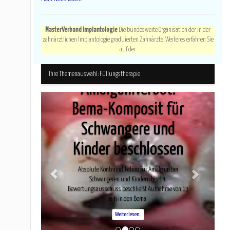
MasterVerband Implantologie
Die bundesweite Organisation der in der
zahnärztlichen Implantologie graduierten Zahnärzte. Weiteres erfahren Sie
auf der
Ihre Themenauswahl: Füllungstherapie
Amalgamverbot:
Bema-Komposit für
Schwangere und
Kinder beschlossen
Absolute Kontraindikation für Amalgam bei
Schwangeren und Kindern bis 14:
Bewertungsausschuss beschließt Aufnahme von 13
e-h in den Bema
Weiterlesen..