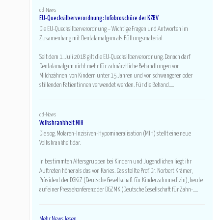
dd-News
EU-Quecksilberverordnung: Infobroschüre der KZBV
Die EU-Quecksilberverordnung – Wichtige Fragen und Antworten im
Zusamenhang mit Dentalamalgam als Füllungsmaterial
Seit dem 1. Juli 2018 gilt die EU-Quecksilberverordnung. Danach darf
Dentalamalgam nicht mehr für zahnärztliche Behandlungen von
Milchzähnen, von Kindern unter 15 Jahren und von schwangeren oder
stillenden Patientinnen verwendet werden. Für die Behand.....
dd-News
Volkskrankheit MIH
Die sog. Molaren-Inzisiven-Hypomineralisation (MIH) stellt eine neue
Volkskrankheit dar.
In bestimmten Altersgruppen bei Kindern und Jugendlichen liegt ihr
Auftreten höher als das von Karies. Das stellte Prof. Dr. Norbert Krämer,
Präsident der DGKiZ (Deutsche Gesellschaft für Kinderzahnmedizin), heute
auf einer Pressekonferenz der DGZMK (Deutsche Gesellschaft für Zahn-.....
Mehr News lesen..