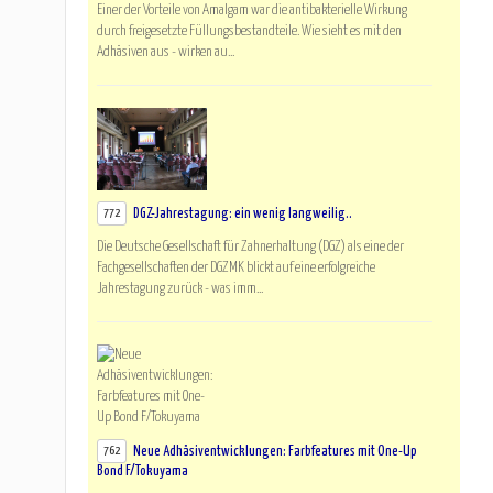
Einer der Vorteile von Amalgam war die antibakterielle Wirkung
durch freigesetzte Füllungsbestandteile. Wie sieht es mit den
Adhäsiven aus - wirken au...
DGZ-Jahrestagung: ein wenig langweilig..
772
Die Deutsche Gesellschaft für Zahnerhaltung (DGZ) als eine der
Fachgesellschaften der DGZMK blickt auf eine erfolgreiche
Jahrestagung zurück - was imm...
Neue Adhäsiventwicklungen: Farbfeatures mit One-Up
762
Bond F/Tokuyama