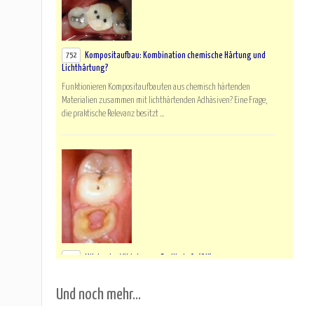
Kompositaufbau: Kombination chemische Härtung und
752
Lichthärtung?
Funktionieren Kompositaufbauten aus chemisch härtenden
Materialien zusammen mit lichthärtenden Adhäsiven? Eine Frage,
die praktische Relevanz besitzt ...
Milchzahn-VitA: besser Fe-III als Ca(OH)2
740
Die Effizienz verschiedener Materialien bei der Pulpotomie ist
Und noch mehr...
Gegenstand einer interessanten Untersuchung (RCT) an der
Münchener Uni gewesen. Dabei s...