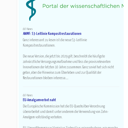
dd-News
AWMF: S3-Leitlinie Kompositrestaurationen
Ganz interessant zu lesen ist die neue S3-Leitlinie
Kompositrestaurationen.
Die neue Version, die jetzt bis 2029 gilt, beschreibt die häufigste
zahnärztliche Versorgungsmaßnahme und fass die praxisrelevanten
Innovationen der letzten 10 Jahre zusammen. Ganz soviel hat sich nicht
getan, aber die Hinweise zum Überleben und zur Qualität der
Restaurationen bleiben interessa.....
dd-News
EU-Amalgamverbot naht
Die Europäische Kommission hat die EU-Quecksilber-Verordnung
überarbeitet und damit unter anderem die Verwendung von Zahn-
Amalgam vollständig verboten.