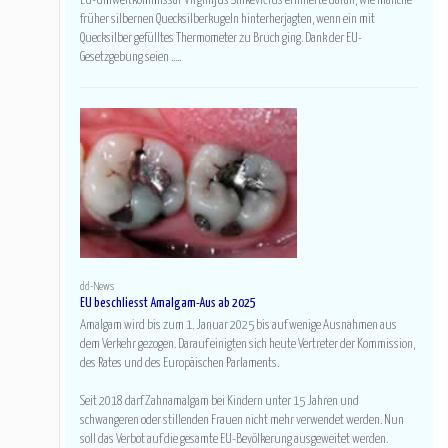
EU-Umweltkommissar Virginijus Sinkevičius erinnerte daran, wie manche
früher silbernen Quecksilberkugeln hinterherjagten, wenn ein mit
Quecksilber gefülltes Thermometer zu Bruch ging. Dank der EU-
Gesetzgebung seien .....
dd-News
EU beschliesst Amalgam-Aus ab 2025
Amalgam wird bis zum 1. Januar 2025 bis auf wenige Ausnahmen aus
dem Verkehr gezogen. Darauf einigten sich heute Vertreter der Kommission,
des Rates und des Europäischen Parlaments.
Seit 2018 darf Zahnamalgam bei Kindern unter 15 Jahren und
schwangeren oder stillenden Frauen nicht mehr verwendet werden. Nun
soll das Verbot auf die gesamte EU-Bevölkerung ausgeweitet werden.