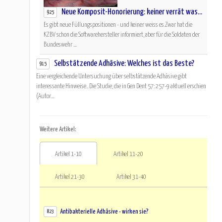
Neue Komposit-Honorierung: keiner verrät was...
925
Es gibt neue Füllungspositionen - und keiner weiss es.Zwar hat die
KZBV schon die Softwarehersteller informiert, aber für die Soldaten der
Bundeswehr ...
Selbstätzende Adhäsive: Welches ist das Beste?
915
Eine vergleichende Untersuchung über selbstätzende Adhäsive gibt
interessante Hinweise.. Die Studie, die in Gen Dent 57: 257-9 aktuell erschien
(Autor...
Weitere Artikel:
Artikel 1-10
Artikel 11-20
Artikel 21-30
Artikel 31-40
Antibakterielle Adhäsive - wirken sie?
823