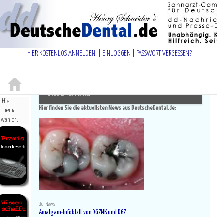
(c) Dr. H. Schneider, Rurstr. 47a, 52441 Linnich -
HIER KOSTENLOS ANMELDEN!
|
EINLOGGEN
|
PASSWORT VERGESSEN?
Naviga
an-/au
Aktuelle Nachrichten
Hier
Hier finden Sie die aktuellsten News aus DeutscheDental.de:
Thema
wählen:
Praxisführung
Abrechnung
Internet+EDV
Finanzen
Rechtsfragen
Fortbildung+Uni
Komplementäre Med.
Paro+Prophylaxe
dd-News
Zahnerhaltung
Amalgam-Infoblatt von DGZMK und DGZ
Endodontie