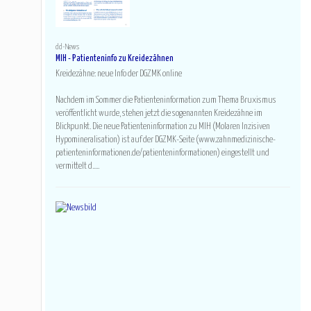
dd-News
MIH - Patienteninfo zu Kreidezähnen
Kreidezähne: neue Info der DGZMK online
Nachdem im Sommer die Patienteninformation zum Thema Bruxismus
veröffentlicht wurde, stehen jetzt die sogenannten Kreidezähne im
Blickpunkt. Die neue Patienteninformation zu MIH (Molaren Inzisiven
Hypomineralisation) ist auf der DGZMK-Seite (www.zahnmedizinische-
patienteninformationen.de/patienteninformationen) eingestellt und
vermittelt d.....