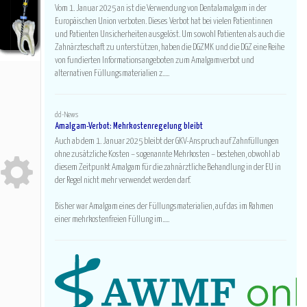
Vom 1. Januar 2025 an ist die Verwendung von Dentalamalgam in der
Prothetik+Gnath
Europäischen Union verboten. Dieses Verbot hat bei vielen Patientinnen
Implantologie
und Patienten Unsicherheiten ausgelöst. Um sowohl Patienten als auch die
Chirurgie+Medizin
Zahnärzteschaft zu unterstützen, haben die DGZMK und die DGZ eine Reihe
Kieferorthopädie
von fundierten Informationsangeboten zum Amalgamverbot und
alternativen Füllungsmaterialien z.....
HIER KOSTENLOS ANMELDEN!
Ganz neu?
dd-News
Amalgam-Verbot: Mehrkostenregelung bleibt
Hier registrieren!
Auch ab dem 1. Januar 2025 bleibt der GKV-Anspruch auf Zahnfüllungen
Userdaten vorhanden?
ohne zusätzliche Kosten – sogenannte Mehrkosten – bestehen, obwohl ab
Hier einloggen!
diesem Zeitpunkt Amalgam für die zahnärztliche Behandlung in der EU in
der Regel nicht mehr verwendet werden darf.
Passwort vergessen?
Hier anfordern!
Bisher war Amalgam eines der Füllungsmaterialien, auf das im Rahmen
einer mehrkostenfreien Füllung im.....