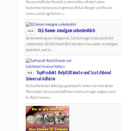
Wissenschaftliches Neuland zu beschreiten, erfordert neben
fundiertem Fachwissen ein gewisses Maß an Neugier und Passion;
sowie zuverlässige Partner u...
OLG Hamm: Amalgam unbedenklich
1110
Die Verwendung von Amalgam bei Zahnfüllungen ist grundsätzlich
unbedenklich. Das OLG Hamm fährt eine klare Linie: weder ist Amalgam
bedenklich, noch m...
TopProdukt: RelyXUltimate und Scotchbond
979
Universal Adhäsiv
Die dualhärtenden Befestigungskomposits haben sich einen festen
Platz erobert. Die wissenschaftlichen Untersuchungen zeigten zuerst
für RelyX Unicem e...